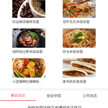
街边物语咖啡加盟
花甲先生米线加盟
俏阿瑶过桥米线加盟
田仓米粉加盟
小蛮螺网红螺蛳粉加盟
秦爷肉夹馍加盟
餐饮知识
创业学院
公司动态
焖锅加盟连锁店有哪些开店技巧