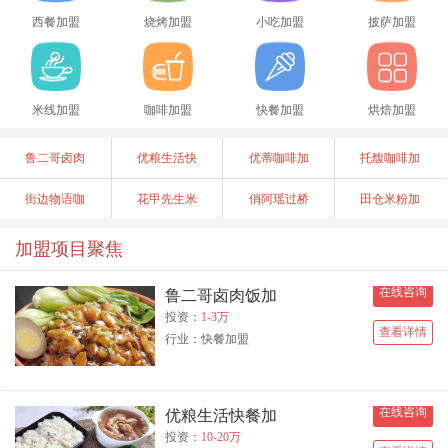
西餐加盟
烧烤加盟
小吃加盟
披萨加盟
米线加盟
咖啡加盟
快餐加盟
烘焙加盟
鲁二哥卤肉
优粮生活快
优蒂咖啡加
托馥咖啡加
街边物语咖
花甲先生米
俏阿瑶过桥
田仓米粉加
加盟项目聚焦
在线咨询
鲁二哥卤肉饭加
投资：
1-3万
查看详情
行业：快餐加盟
在线咨询
优粮生活快餐加
投资：
10-20万