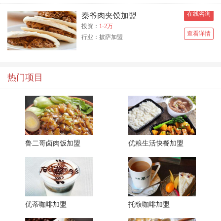
在线咨询
秦爷肉夹馍加盟
投资：
1-2万
查看详情
行业：披萨加盟
热门项目
鲁二哥卤肉饭加盟
优粮生活快餐加盟
优蒂咖啡加盟
托馥咖啡加盟