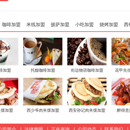
咖啡加盟
米线加盟
披萨加盟
小吃加盟
烧烤加盟
西
啡加盟
托馥咖啡加盟
街边物语咖啡加盟
花甲先
夹馍加盟
西少爷肉夹馍加盟
西安孙记肉夹馍加盟
醉得意
公司简介
|
法律声明
|
正在咨询
|
公司动态
|
联系我们
|