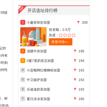
开店选址排行榜
炸鸡提
1
小趣茶茶饮加盟
200
投资额：
2-5万
热度：
查看详情>>
记炸
2
顶膳牛排加盟
195
业内有
3
0夏7度奶茶店加盟
194
小吃制
与特性
4
小蛮螺网红螺蛳粉加盟
192
5
中卫披萨加盟
192
6
乐速速奶茶加盟
192
爽，鲜
7
夏日沫沫茶加盟
185
记炸鸡