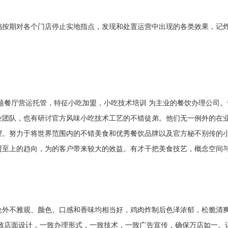
鸡按期对各个门店停止实地指点，发现和处置运营中出现的各类效果，记
题餐厅营运托管，特征小吃加盟，小吃技术培训 为主业的餐饮办理公司。
业团队，也有研讨官方风味小吃技术工艺的不错徒弟。他们无一例外的在
望。努力于将世界范围内的不错美食和优秀餐饮品牌以及官方秘不别传的
盟至上的趋向，为的客户带来较大的效益。有才干把美食技艺，概念空间
论外不雅观、颜色、口感和香味均相当好，鸡肉炸制后色泽浓郁，松脆清
致店面设计，一致办理形式，一致技术，一致广告宣传，确保万店如一。