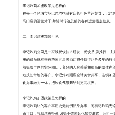
李记炸鸡加盟政策是怎样的
在每一个区域市场巴弟均指派有店长担任营运督导，记炸
高门店的运营才干;并随时传达总部的各种运营指点信息。
二、李记炸鸡加盟引见
李记炸鸡公司是一家以餐饮技术研发，餐饮品 牌推行，主
鸡的成员既有来自跨国五星级酒店担任特征职务多年的行
着极端丰厚的实际阅历，良好的人脉关系和很高的团体声
造技艺带给的客户。李记炸鸡顺应全球美食共享，连锁加
化办事融为一体，把饮食气氛归结到更高境界。
李记炸鸡加盟政策是怎样的
李记炸鸡让的客户享用史无前例贴身办事。阿福记炸鸡无
嫩可口，气息浓香扑鼻!因循不错国际化加盟形式：公司一