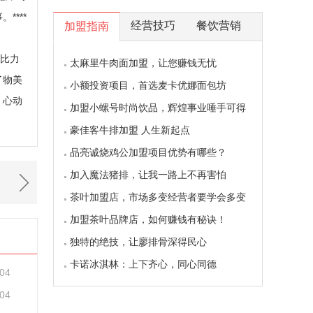
***
经营技巧
餐饮营销
加盟指南
个比力
太麻里牛肉面加盟，让您赚钱无忧
了物美
小额投资项目，首选麦卡优娜面包坊
，心动
加盟小螺号时尚饮品，辉煌事业唾手可得
豪佳客牛排加盟 人生新起点
品亮诚烧鸡公加盟项目优势有哪些？
加入魔法猪排，让我一路上不再害怕
茶叶加盟店，市场多变经营者要学会多变
加盟茶叶品牌店，如何赚钱有秘诀！
独特的绝技，让廖排骨深得民心
卡诺冰淇林：上下齐心，同心同德
-04
-04