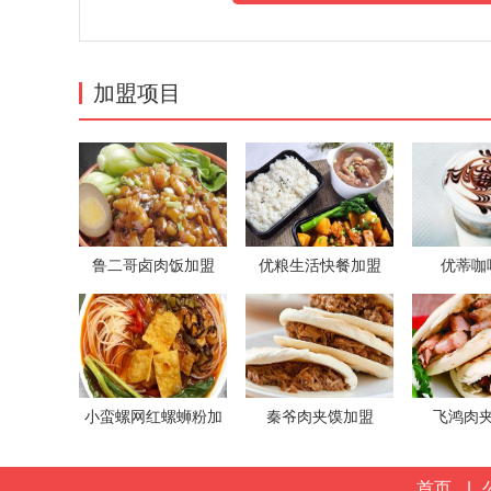
加盟项目
鲁二哥卤肉饭加盟
优粮生活快餐加盟
优蒂咖
小蛮螺网红螺蛳粉加
秦爷肉夹馍加盟
飞鸿肉
盟
首页
|