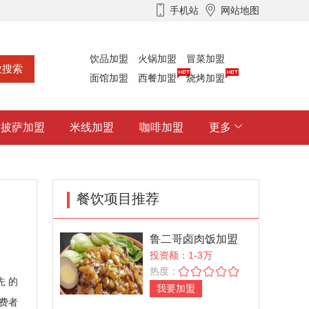
手机站
网站地图
饮品加盟
火锅加盟
冒菜加盟
面馆加盟
西餐加盟
烧烤加盟
披萨加盟
米线加盟
咖啡加盟
更多
餐饮项目推荐
鲁二哥卤肉饭加盟
投资额：1-3万
热度：
 的
我要加盟
费者