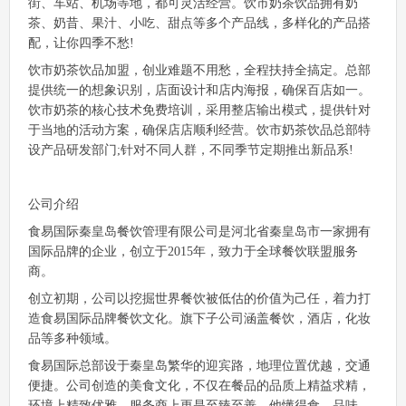
街、车站、机场等地，都可灵活经营。饮市奶茶饮品拥有奶
茶、奶昔、果汁、小吃、甜点等多个产品线，多样化的产品搭
配，让你四季不愁!
饮市奶茶饮品加盟，创业难题不用愁，全程扶持全搞定。总部
提供统一的想象识别，店面设计和店内海报，确保百店如一。
饮市奶茶的核心技术免费培训，采用整店输出模式，提供针对
于当地的活动方案，确保店店顺利经营。饮市奶茶饮品总部特
设产品研发部门;针对不同人群，不同季节定期推出新品系!
公司介绍
食易国际秦皇岛餐饮管理有限公司是河北省秦皇岛市一家拥有
国际品牌的企业，创立于2015年，致力于全球餐饮联盟服务
商。
创立初期，公司以挖掘世界餐饮被低估的价值为己任，着力打
造食易国际品牌餐饮文化。旗下子公司涵盖餐饮，酒店，化妆
品等多种领域。
食易国际总部设于秦皇岛繁华的迎宾路，地理位置优越，交通
便捷。公司创造的美食文化，不仅在餐品的品质上精益求精，
环境上精致优雅，服务商上更是至臻至善。他懂得食，品味