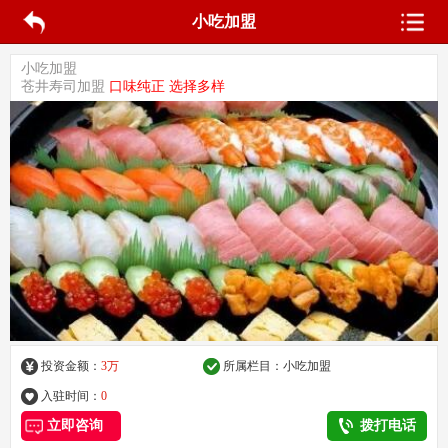
小吃加盟
小吃加盟
苍井寿司加盟
口味纯正 选择多样
投资金额：
3万
所属栏目：
小吃加盟
入驻时间：
0
立即咨询
拨打电话