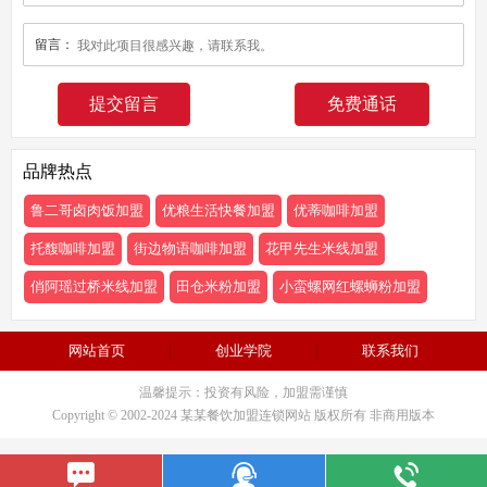
留言：
免费通话
品牌热点
鲁二哥卤肉饭加盟
优粮生活快餐加盟
优蒂咖啡加盟
托馥咖啡加盟
街边物语咖啡加盟
花甲先生米线加盟
俏阿瑶过桥米线加盟
田仓米粉加盟
小蛮螺网红螺蛳粉加盟
网站首页
创业学院
联系我们
温馨提示：投资有风险，加盟需谨慎
Copyright © 2002-2024 某某餐饮加盟连锁网站 版权所有 非商用版本