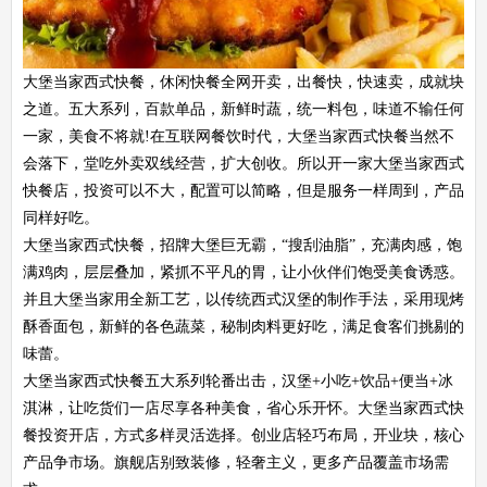
大堡当家西式快餐，休闲快餐全网开卖，出餐快，快速卖，成就块
之道。五大系列，百款单品，新鲜时蔬，统一料包，味道不输任何
一家，美食不将就!在互联网餐饮时代，大堡当家西式快餐当然不
会落下，堂吃外卖双线经营，扩大创收。所以开一家大堡当家西式
快餐店，投资可以不大，配置可以简略，但是服务一样周到，产品
同样好吃。
大堡当家西式快餐，招牌大堡巨无霸，“搜刮油脂”，充满肉感，饱
满鸡肉，层层叠加，紧抓不平凡的胃，让小伙伴们饱受美食诱惑。
并且大堡当家用全新工艺，以传统西式汉堡的制作手法，采用现烤
酥香面包，新鲜的各色蔬菜，秘制肉料更好吃，满足食客们挑剔的
味蕾。
大堡当家西式快餐五大系列轮番出击，汉堡+小吃+饮品+便当+冰
淇淋，让吃货们一店尽享各种美食，省心乐开怀。大堡当家西式快
餐投资开店，方式多样灵活选择。创业店轻巧布局，开业块，核心
产品争市场。旗舰店别致装修，轻奢主义，更多产品覆盖市场需