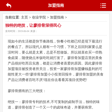
加盟指南
当前位置:
主页
>
创业学院
>
加盟指南
>
独特的绝技，让廖排骨深得民心
发布时间：
2019-06-04
来源：
现如今的生活都是快节奏路线，快餐小吃都已经是现下最流行
的餐点了。所以现代人都有一个习惯，下班之后回到家要么是
没时间，要么就是太累，总是不想做饭。所以就喜欢买一些熟
食卤菜，随便烧点米饭吃吃就打发了。廖排骨加盟店里的美食
产品很好吃而且实惠，都是让消费者喜爱的原因。因此廖排骨
加盟项目被投资者所关注，投资一家廖排骨加盟赚钱盈利的可
能性更大一些!廖排骨加盟小小投资回报丰，廖排骨加盟的美食
产品让消费者百吃不厌!现在你去看看其项目优势吧!
廖排骨拥有的三大绝技：
绝技一：廖排骨专利的技术,不可复制的卤制手法，独特的味
道，廖排骨创造了一个又一个的卤味奇迹，并屡获殊荣。