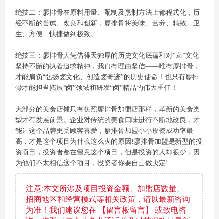
绝技二：廖排骨在原料用量、配制及烹制方法上都程式化，历
经不断的尝试、改良和创新，廖排骨将美味、营养、精致、卫
生、方便、快捷做到极致。
绝技三：廖排骨人凭借得天独厚的历史文化底蕴和对“卤”文化
坚持不懈的执着追求精神，我们有理由坚信——唯有廖排骨，
才能肩负“弘扬卤文化、创造卤奇迹”的历史使命！也只有廖排
骨才能担当拓展“卤”领域和研发“卤”精品的伟大重任！
大部分的美食店铺只有仿照廖排骨加盟店那样，革新的美食类
型才有发展前景。企业对传统的美食口味进行不断地改良，才
能让这个品牌更受顾客喜爱，廖排骨加盟小小投资成功率最
高，才是这个项目为什么这么火的原因!廖排骨加盟是新型的投
资项目，投资者都在留意这个项目，但是投资的人却很少，因
为他们不太相信这个项目，投资者你要自己做决定!
注意:本文所涉及项目投资金额、加盟店数量、
招商地区和经营模式等相关政策，请以最新咨询
为准！我们建议您在 【留言板留言】 或致电咨