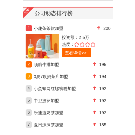
公司动态排行榜
1
小趣茶茶饮加盟
200
投资额：
2-5万
热度：
查看详情>>
2
顶膳牛排加盟
195
3
0夏7度奶茶店加盟
194
4
小蛮螺网红螺蛳粉加盟
192
5
中卫披萨加盟
192
6
乐速速奶茶加盟
192
7
夏日沫沫茶加盟
185