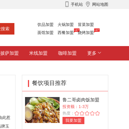
手机站
网站地图
饮品加盟
火锅加盟
冒菜加盟
面馆加盟
西餐加盟
烧烤加盟
披萨加盟
米线加盟
咖啡加盟
更多
餐饮项目推荐
鲁二哥卤肉饭加盟
投资额：1-3万
热度：
由此惹
我要加盟
品牌玉