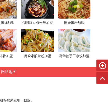
生米线加盟
俏阿瑶过桥米线加盟
田仓米粉加盟
排骨加盟
魔粉家酸辣粉加盟
喜华德手工水饺加盟
网站地图
机等您来发现，创业。