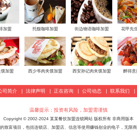
啡加盟
托馥咖啡加盟
街边物语咖啡加盟
花甲先
夹馍加盟
西少爷肉夹馍加盟
西安孙记肉夹馍加盟
醉得意
公司简介
|
法律声明
|
正在咨询
|
公司动态
|
联系我们
|
温馨提示：投资有风险，加盟需谨慎
Copyright © 2002-2024 某某餐饮加盟连锁网站 版权所有 非商用版本
的致富项目，包括连锁店、加盟店、信息等使用赚钱创业的电子，无限商