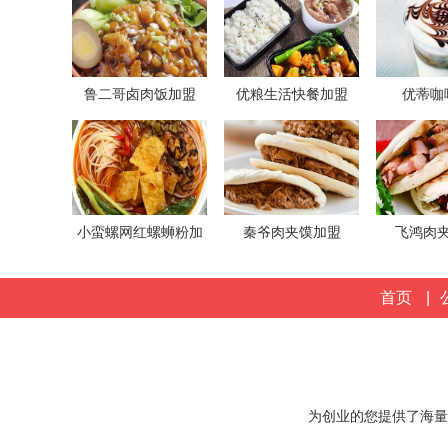
鲁二哥卤肉饭加盟
优粮生活快餐加盟
优蒂咖
小蛮螺网红螺蛳粉加
秦爷肉夹馍加盟
飞鸿肉
盟
首页
|
为创业的您提供了海量